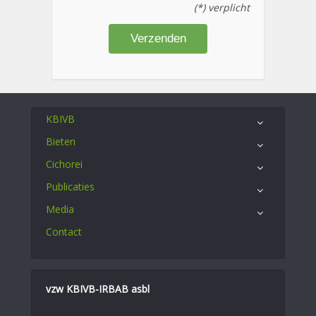
(*) verplicht
KBIVB
Bieten
Cichorei
Publicaties
Media
Contact
vzw KBIVB-IRBAB asbl