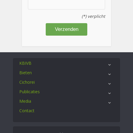
(*) verplicht
KBIVB
Bieten
Cichorei
Publicaties
Media
Contact