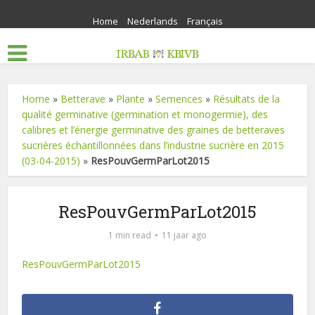
Home
Nederlands
Français
Home
»
Betterave
»
Plante
»
Semences
»
Résultats de la
qualité germinative (germination et monogermie), des
calibres et l’énergie germinative des graines de betteraves
sucrières échantillonnées dans l’industrie sucrière en 2015
(03-04-2015)
»
ResPouvGermParLot2015
ResPouvGermParLot2015
1 min read
11 jaar ago
ResPouvGermParLot2015