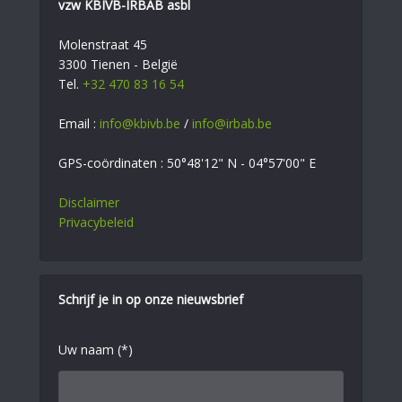
vzw KBIVB-IRBAB asbl
Molenstraat 45
3300 Tienen - België
Tel.
+32 470 83 16 54
Email :
info@kbivb.be
/
info@irbab.be
GPS-coördinaten : 50°48'12" N - 04°57'00" E
Disclaimer
Privacybeleid
Schrijf je in op onze nieuwsbrief
Uw naam (*)