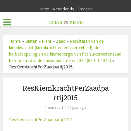
Home
Nederlands
Français
Home
»
Bieten
»
Plant
»
Zaad
»
Resultaten van de
kiemkwaliteit (kiemkracht en éénkiemigheid), de
kaliberbepaling en de kiemenergie van het suikerbietenzaad
bemonsterd in de suikerindustrie in 2015 (03-04-2015)
»
ResKiemkrachtPerZaadpartij2015
ResKiemkrachtPerZaadpa
rtij2015
1 min read
11 jaar ago
ResKiemkrachtPerZaadpartij2015