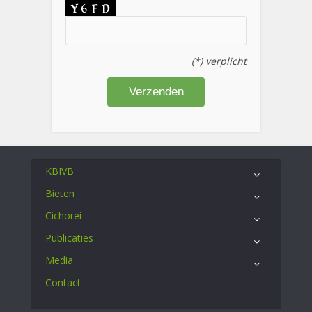
(*) verplicht
KBIVB
Bieten
Cichorei
Publicaties
Media
Contact