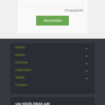
(*) verplicht
KBIVB
Bieten
Cichorei
Publicaties
Media
Contact
vzw KBIVB-IRBAB asbl