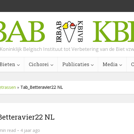
Koninklijk Belgisch Instituut tot Verbetering van de Biet vz
Bieten
Cichorei
Publicaties
Media
C
ietrassen
»
Tab_Betteravier22 NL
etteravier22 NL
min read
4 jaar ago