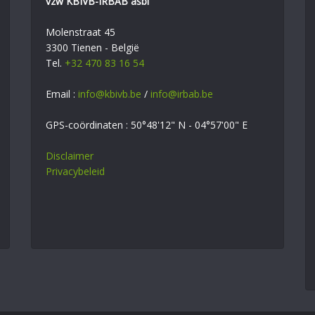
vzw KBIVB-IRBAB asbl
Molenstraat 45
3300 Tienen - België
Tel.
+32 470 83 16 54
Email :
info@kbivb.be
/
info@irbab.be
GPS-coördinaten : 50°48'12" N - 04°57'00" E
Disclaimer
Privacybeleid