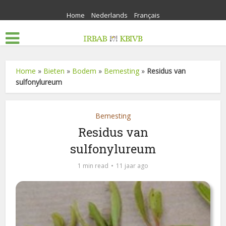
Home
Nederlands
Français
Home
»
Bieten
»
Bodem
»
Bemesting
»
Residus van
sulfonylureum
Bemesting
Residus van
sulfonylureum
1 min read
11 jaar ago