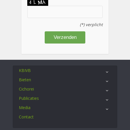
(*) verplicht
KBIVB
Bieten
Cichorei
Publicaties
Media
Contact