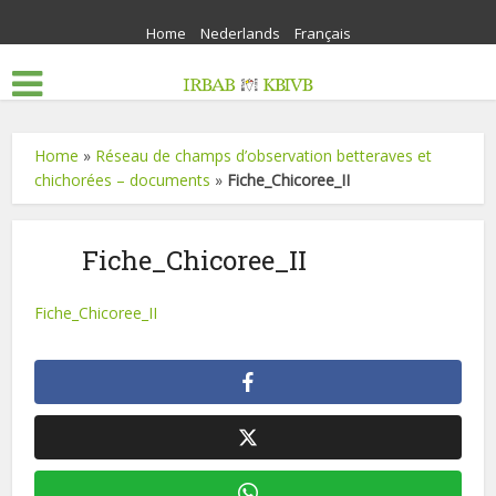
Home
Nederlands
Français
Home
»
Réseau de champs d’observation betteraves et
chichorées – documents
»
Fiche_Chicoree_II
Fiche_Chicoree_II
Fiche_Chicoree_II