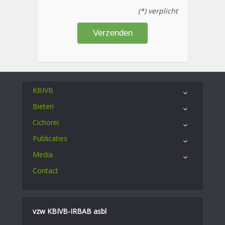
(*) verplicht
KBIVB
Bieten
Cichorei
Publicaties
Media
Contact
vzw KBIVB-IRBAB asbl