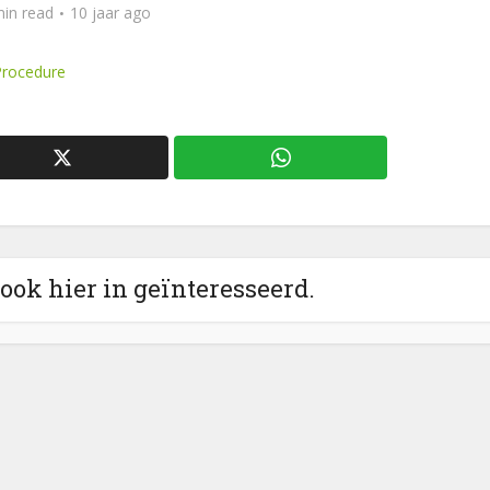
min read
10 jaar ago
rocedure
 ook hier in geïnteresseerd.