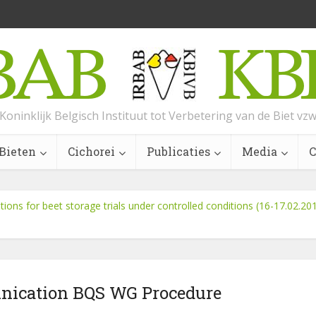
Koninklijk Belgisch Instituut tot Verbetering van de Biet vz
Bieten
Cichorei
Publicaties
Media
C
ns for beet storage trials under controlled conditions (16-17.02.20
nication BQS WG Procedure