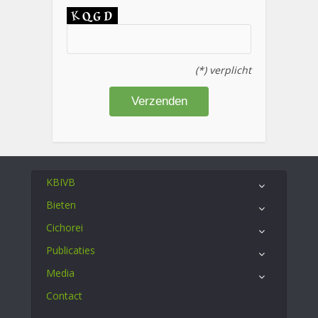
(*) verplicht
KBIVB
Bieten
Cichorei
Publicaties
Media
Contact