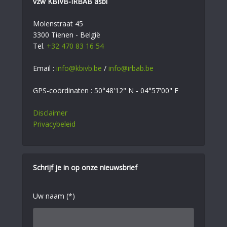
vzw KBIVB-IRBAB asbl
Molenstraat 45
3300 Tienen - België
Tel.
+32 470 83 16 54
Email :
info@kbivb.be
/
info@irbab.be
GPS-coördinaten : 50°48'12" N - 04°57'00" E
Disclaimer
Privacybeleid
Schrijf je in op onze nieuwsbrief
Uw naam (*)