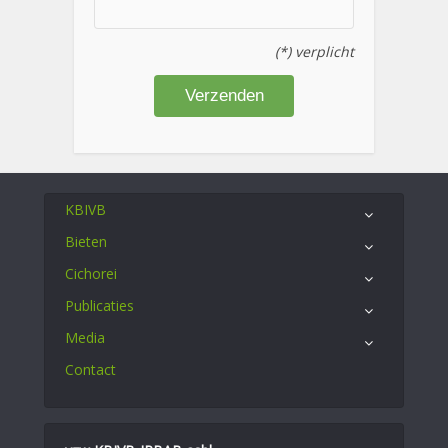
(*) verplicht
KBIVB
Bieten
Cichorei
Publicaties
Media
Contact