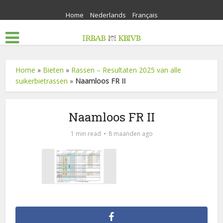
Home
Nederlands
Français
Home
»
Bieten
»
Rassen – Resultaten 2025 van alle
suikerbietrassen
»
Naamloos FR II
Naamloos FR II
1 min read
8 maanden ago