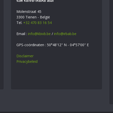
vzw KBIVB-IRBAB asbl
Molenstraat 45
3300 Tienen - België
Tel.
+32 470 83 16 54
Email :
info@kbivb.be
/
info@irbab.be
GPS-coördinaten : 50°48'12" N - 04°57'00" E
Disclaimer
Privacybeleid