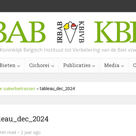
Koninklijk Belgisch Instituut tot Verbetering van de Biet vz
Bieten
Cichorei
Publicaties
Media
C
e suikerbietrassen
»
tableau_dec_2024
leau_dec_2024
min read
2 jaar ago