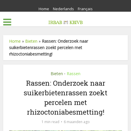
Home
Nederlands
Français
Home
»
Bieten
»
Rassen: Onderzoek naar
suikerbietenrassen zoekt percelen met
rhizoctoniabesmetting!
Bieten
Rassen
•
Rassen: Onderzoek naar
suikerbietenrassen zoekt
percelen met
rhizoctoniabesmetting!
1 min read
6 maanden ago