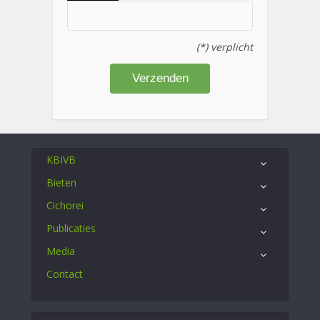
(*) verplicht
KBIVB
Bieten
Cichorei
Publicaties
Media
Contact