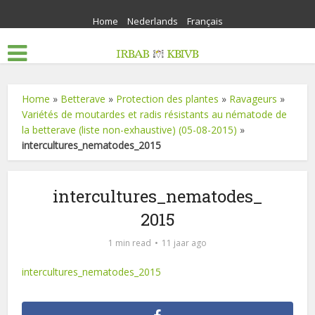
Home
Nederlands
Français
Home
»
Betterave
»
Protection des plantes
»
Ravageurs
»
Variétés de moutardes et radis résistants au nématode de
la betterave (liste non-exhaustive) (05-08-2015)
»
intercultures_nematodes_2015
intercultures_nematodes_
2015
1 min read
11 jaar ago
intercultures_nematodes_2015