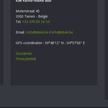
vzw KBIVB-IRBAB asbl
Molenstraat 45
3300 Tienen - België
Tel.
+32 470 83 16 54
Email :
info@kbivb.be
/
info@irbab.be
GPS-coördinaten : 50°48'12" N - 04°57'00" E
Disclaimer
Privacybeleid