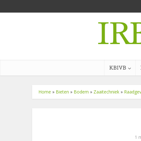
KBIVB
Home
»
Bieten
»
Bodem
»
Zaaitechniek
»
Raadgev
1 