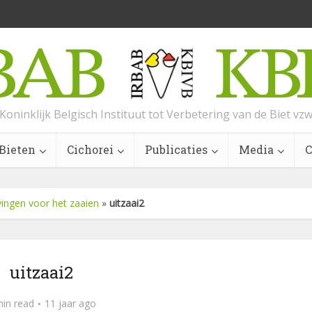
Koninklijk Belgisch Instituut tot Verbetering van de Biet vz
Bieten
Cichorei
Publicaties
Media
C
ingen voor het zaaien
»
uitzaai2
uitzaai2
min read
11 jaar ago