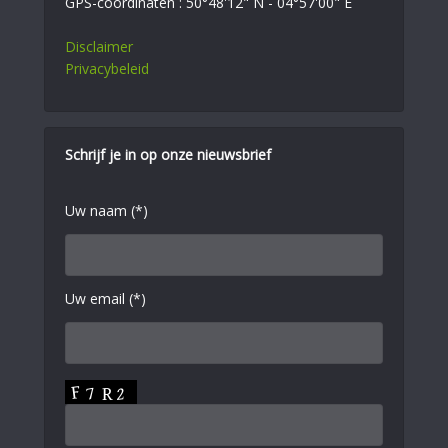
GPS-coördinaten : 50°48'12" N - 04°57'00" E
Disclaimer
Privacybeleid
Schrijf je in op onze nieuwsbrief
Uw naam (*)
Uw email (*)