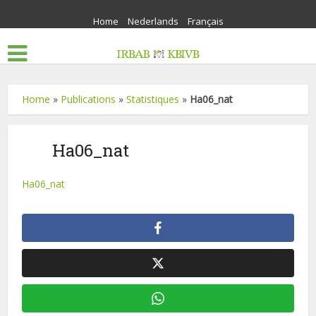
Home
Nederlands
Français
Home
»
Publications
»
Statistiques
»
Ha06_nat
Ha06_nat
Ha06_nat