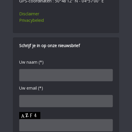
GPS-coördinaten : 50°48'12" N - 04°57'00" E
Disclaimer
Privacybeleid
Schrijf je in op onze nieuwsbrief
Uw naam (*)
Uw email (*)