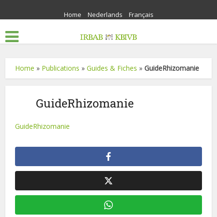
Home
Nederlands
Français
Home
»
Publications
»
Guides & Fiches
»
GuideRhizomanie
GuideRhizomanie
GuideRhizomanie