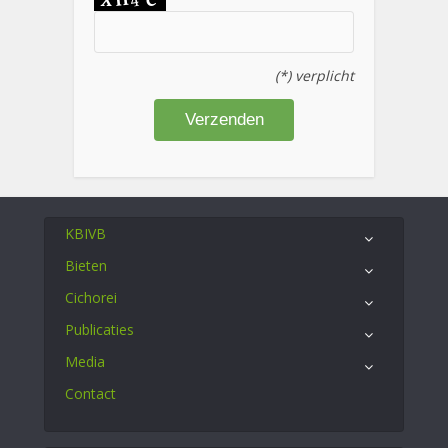
(*) verplicht
KBIVB
Bieten
Cichorei
Publicaties
Media
Contact