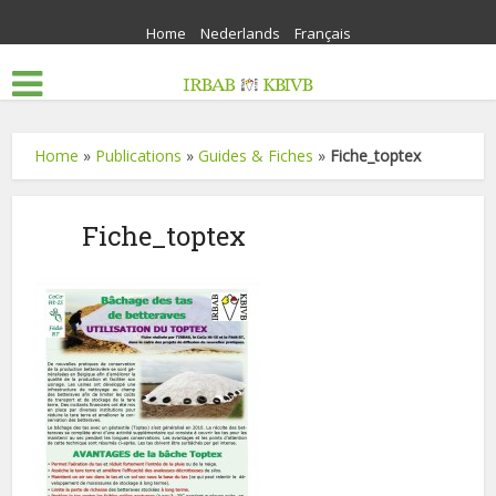
Home
Nederlands
Français
Home
»
Publications
»
Guides & Fiches
»
Fiche_toptex
Fiche_toptex