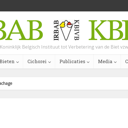
Koninklijk Belgisch Instituut tot Verbetering van de Biet vz
Bieten
Cichorei
Publicaties
Media
C
rachage