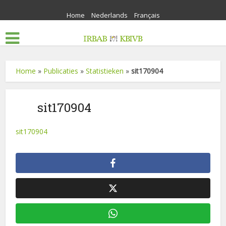
Home
Nederlands
Français
Home
»
Publicaties
»
Statistieken
»
sit170904
sit170904
sit170904