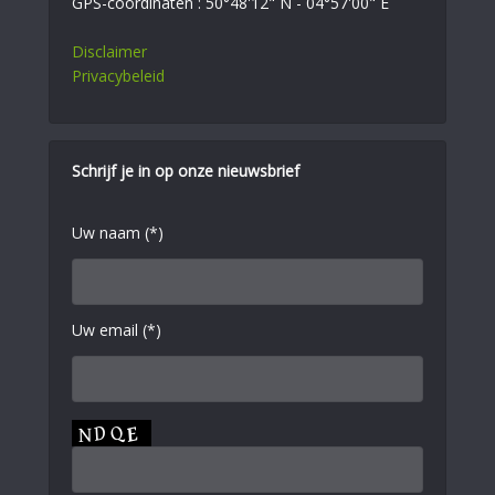
GPS-coördinaten : 50°48'12" N - 04°57'00" E
Disclaimer
Privacybeleid
Schrijf je in op onze nieuwsbrief
Uw naam (*)
Uw email (*)