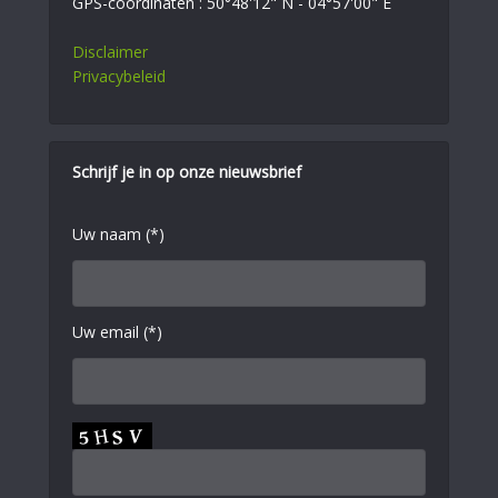
GPS-coördinaten : 50°48'12" N - 04°57'00" E
Disclaimer
Privacybeleid
Schrijf je in op onze nieuwsbrief
Uw naam (*)
Uw email (*)