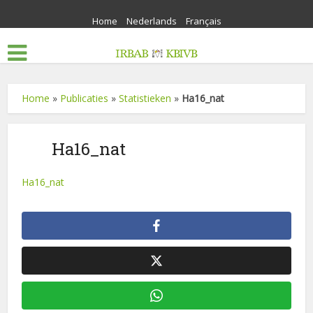
Home
Nederlands
Français
Home
»
Publicaties
»
Statistieken
»
Ha16_nat
Ha16_nat
Ha16_nat