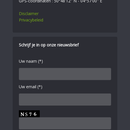
GPS-coördinaten : 50°48'12" N - 04°57'00" E
Disclaimer
Privacybeleid
Schrijf je in op onze nieuwsbrief
Uw naam (*)
Uw email (*)