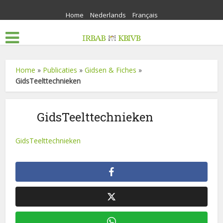
Home
Nederlands
Français
Home
»
Publicaties
»
Gidsen & Fiches
»
GidsTeelttechnieken
GidsTeelttechnieken
GidsTeelttechnieken