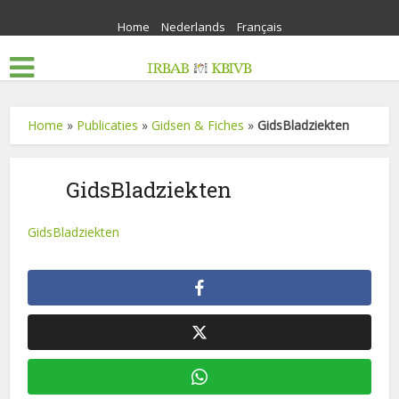
Home
Nederlands
Français
Home
»
Publicaties
»
Gidsen & Fiches
»
GidsBladziekten
GidsBladziekten
GidsBladziekten