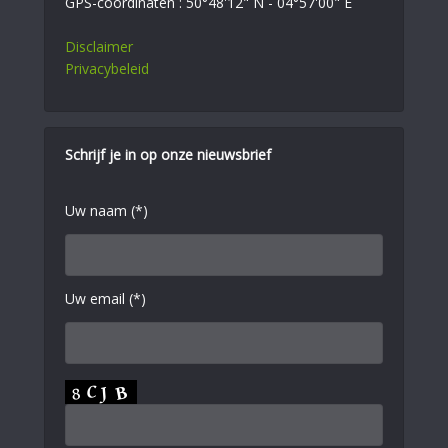
GPS-coördinaten : 50°48'12" N - 04°57'00" E
Disclaimer
Privacybeleid
Schrijf je in op onze nieuwsbrief
Uw naam (*)
Uw email (*)