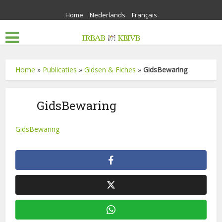
Home
Nederlands
Français
Home
»
Publicaties
»
Gidsen & Fiches
»
GidsBewaring
GidsBewaring
GidsBewaring