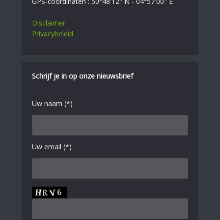
GPS-coördinaten : 50°48'12" N - 04°57'00" E
Disclaimer
Privacybeleid
Schrijf je in op onze nieuwsbrief
Uw naam (*)
Uw email (*)