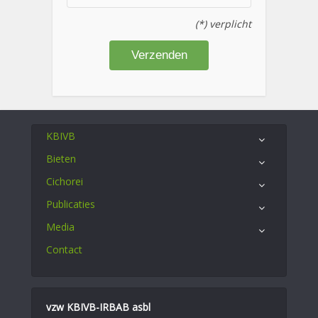
(*) verplicht
KBIVB
Bieten
Cichorei
Publicaties
Media
Contact
vzw KBIVB-IRBAB asbl