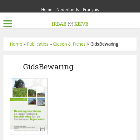
Home
Nederlands
Français
Home
»
Publicaties
»
Gidsen & Fiches
»
GidsBewaring
GidsBewaring