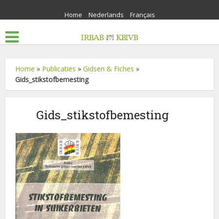
Home
Nederlands
Français
Home
»
Publicaties
»
Gidsen & Fiches
»
Gids_stikstofbemesting
Gids_stikstofbemesting