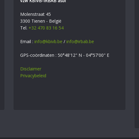
vzw KBIVB-IRBAB asbl
Molenstraat 45
3300 Tienen - België
Tel.
+32 470 83 16 54
Email :
info@kbivb.be
/
info@irbab.be
GPS-coördinaten : 50°48'12" N - 04°57'00" E
Disclaimer
Privacybeleid