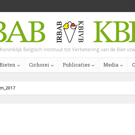
Koninklijk Belgisch Instituut tot Verbetering van de Biet vz
Bieten
Cichorei
Publicaties
Media
C
sen_2017