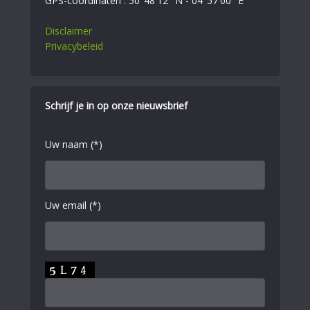
GPS-coördinaten : 50°48'12" N - 04°57'00" E
Disclaimer
Privacybeleid
Schrijf je in op onze nieuwsbrief
Uw naam (*)
Uw email (*)