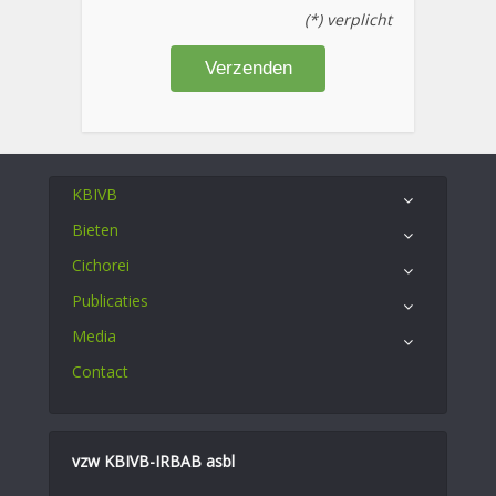
(*) verplicht
KBIVB
Bieten
Cichorei
Publicaties
Media
Contact
vzw KBIVB-IRBAB asbl