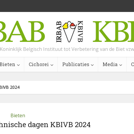
Koninklijk Belgisch Instituut tot Verbetering van de Biet vz
Bieten
Cichorei
Publicaties
Media
C
KBIVB 2024
Bieten
chnische dagen KBIVB 2024