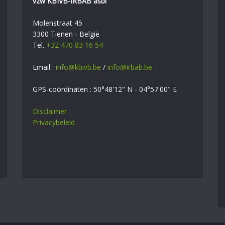
vzw KBIVB-IRBAB asbl
Molenstraat 45
3300 Tienen - België
Tel.
+32 470 83 16 54
Email :
info@kbivb.be
/
info@irbab.be
GPS-coördinaten : 50°48'12" N - 04°57'00" E
Disclaimer
Privacybeleid