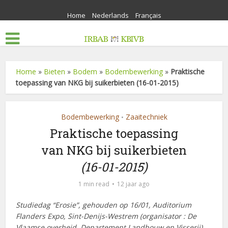
Home
Nederlands
Français
Home
»
Bieten
»
Bodem
»
Bodembewerking
»
Praktische
toepassing van NKG bij suikerbieten (16-01-2015)
Bodembewerking
Zaaitechniek
•
Praktische toepassing
van NKG bij suikerbieten
(16-01-2015)
1 min read
12 jaar ago
Studiedag “Erosie”, gehouden op 16/01, Auditorium
Flanders Expo, Sint-Denijs-Westrem (organisator : De
Vlaamse overheid, Departement Landbouw en Visserij)