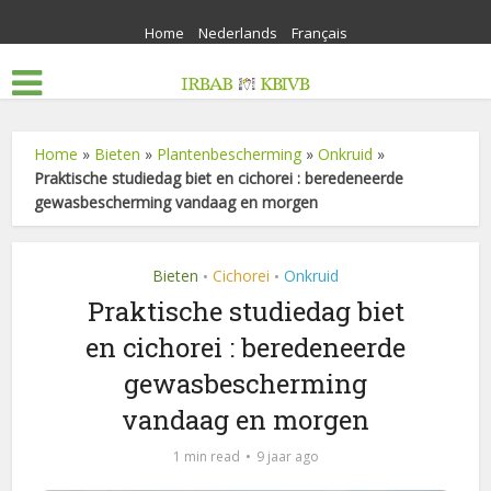
Home
Nederlands
Français
Home
»
Bieten
»
Plantenbescherming
»
Onkruid
»
Praktische studiedag biet en cichorei : beredeneerde
gewasbescherming vandaag en morgen
Bieten
Cichorei
Onkruid
•
•
Praktische studiedag biet
en cichorei : beredeneerde
gewasbescherming
vandaag en morgen
1 min read
9 jaar ago