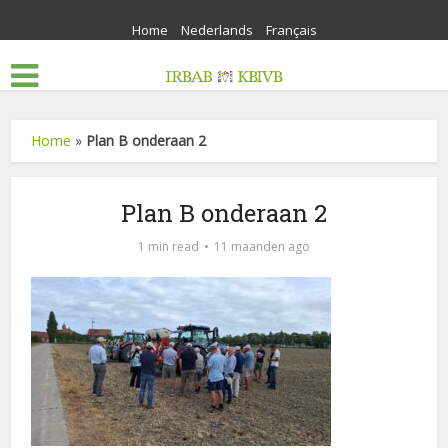
Home
Nederlands
Français
Home
»
Plan B onderaan 2
Plan B onderaan 2
1 min read
11 maanden ago