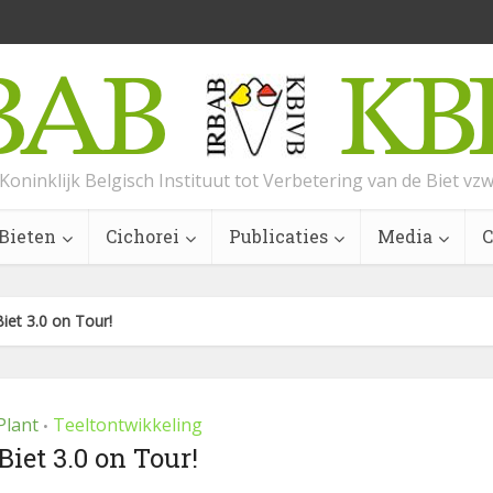
Koninklijk Belgisch Instituut tot Verbetering van de Biet vz
Bieten
Cichorei
Publicaties
Media
C
Biet 3.0 on Tour!
Plant
Teeltontwikkeling
•
Biet 3.0 on Tour!