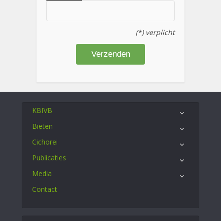
(*) verplicht
KBIVB
Bieten
Cichorei
Publicaties
Media
Contact