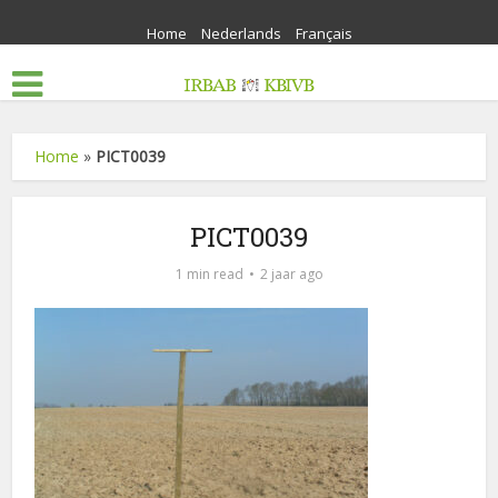
Home
Nederlands
Français
Home
»
PICT0039
PICT0039
1 min read
2 jaar ago