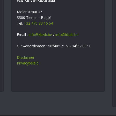
vzw KBIVB-IRBAB asbl
Molenstraat 45
3300 Tienen - België
Tel.
+32 470 83 16 54
Email :
info@kbivb.be
/
info@irbab.be
GPS-coördinaten : 50°48'12" N - 04°57'00" E
Disclaimer
Privacybeleid