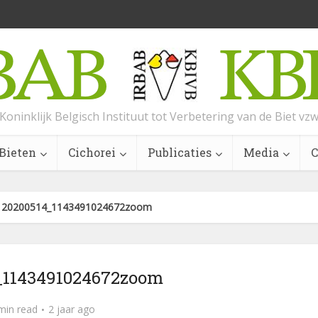
Koninklijk Belgisch Instituut tot Verbetering van de Biet vz
Bieten
Cichorei
Publicaties
Media
C
»
20200514_1143491024672zoom
_1143491024672zoom
min read
2 jaar ago