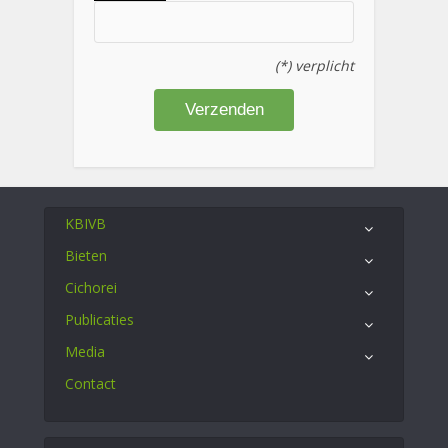
(*) verplicht
KBIVB
Bieten
Cichorei
Publicaties
Media
Contact