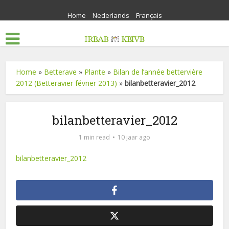
Home
Nederlands
Français
Home
»
Betterave
»
Plante
»
Bilan de l’année bettervière
2012 (Betteravier février 2013)
»
bilanbetteravier_2012
bilanbetteravier_2012
1 min read
10 jaar ago
bilanbetteravier_2012