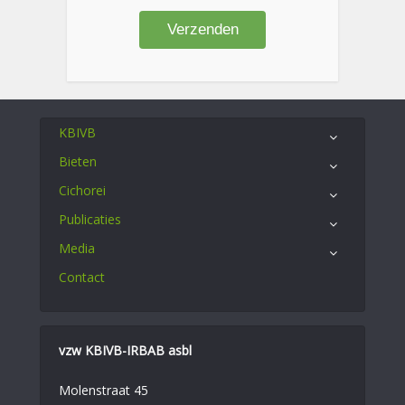
KBIVB
Bieten
Cichorei
Publicaties
Media
Contact
vzw KBIVB-IRBAB asbl
Molenstraat 45