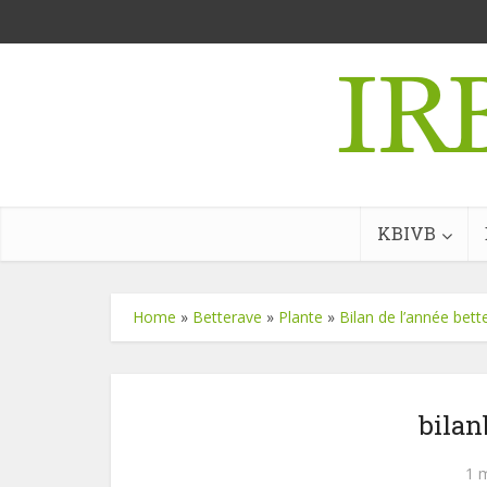
KBIVB
Home
»
Betterave
»
Plante
»
Bilan de l’année bett
bilan
1 