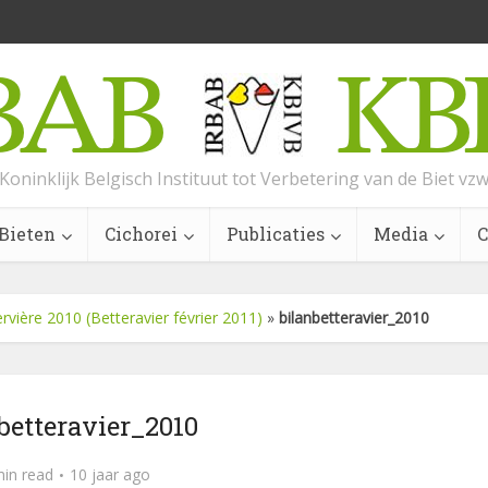
Koninklijk Belgisch Instituut tot Verbetering van de Biet vz
Bieten
Cichorei
Publicaties
Media
C
ervière 2010 (Betteravier février 2011)
»
bilanbetteravier_2010
betteravier_2010
min read
10 jaar ago