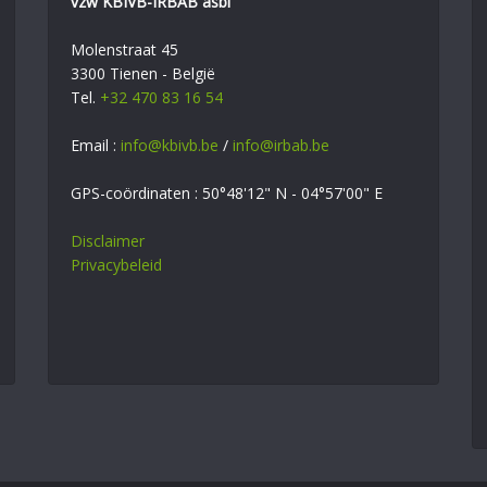
vzw KBIVB-IRBAB asbl
Molenstraat 45
3300 Tienen - België
Tel.
+32 470 83 16 54
Email :
info@kbivb.be
/
info@irbab.be
GPS-coördinaten : 50°48'12" N - 04°57'00" E
Disclaimer
Privacybeleid