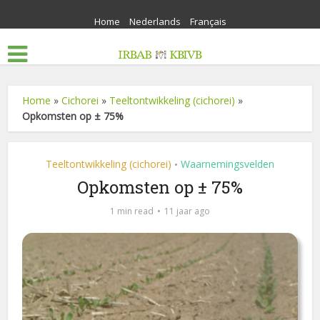
Home
Nederlands
Français
Home
»
Cichorei
»
Teeltontwikkeling (cichorei)
»
Opkomsten op ± 75%
Teeltontwikkeling (cichorei)
Waarnemingsvelden
•
Opkomsten op ± 75%
1 min read
11 jaar ago