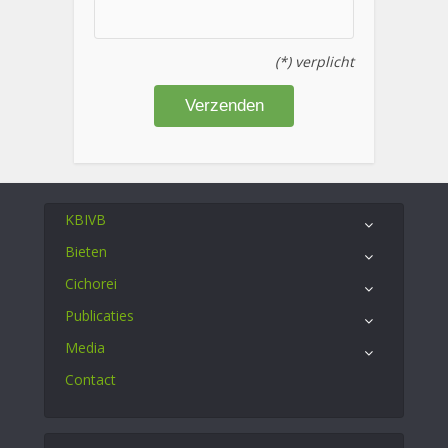
(*) verplicht
KBIVB
Bieten
Cichorei
Publicaties
Media
Contact