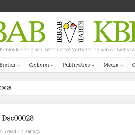
Koninklijk Belgisch Instituut tot Verbetering van de Biet vz
Bieten
Cichorei
Publicaties
Media
C
00028
Dsc00028
min read
2 jaar ago