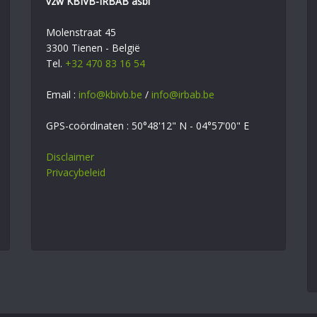
vzw KBIVB-IRBAB asbl
Molenstraat 45
3300 Tienen - België
Tel.
+32 470 83 16 54
Email :
info@kbivb.be
/
info@irbab.be
GPS-coördinaten : 50°48'12" N - 04°57'00" E
Disclaimer
Privacybeleid