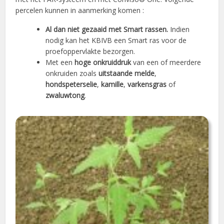
percelen kunnen in aanmerking komen :
Al dan niet gezaaid met Smart rassen.
Indien
nodig kan het KBIVB een Smart ras voor de
proefoppervlakte bezorgen.
Met een
hoge onkruiddruk
van een of meerdere
onkruiden zoals
uitstaande melde
,
hondspeterselie
,
kamille
,
varkensgras
of
zwaluwtong
.