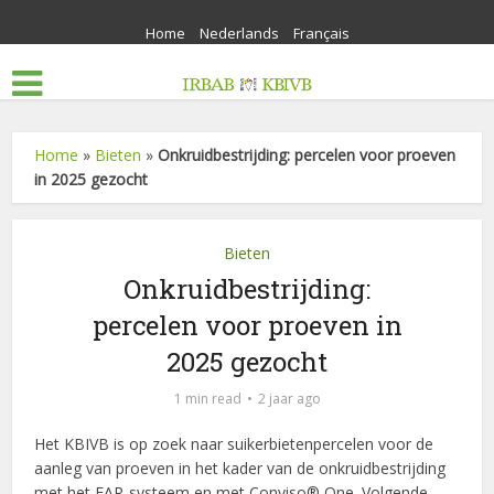
Home
Nederlands
Français
Home
»
Bieten
»
Onkruidbestrijding: percelen voor proeven
in 2025 gezocht
Bieten
Onkruidbestrijding:
percelen voor proeven in
2025 gezocht
1 min read
2 jaar ago
Het KBIVB is op zoek naar suikerbietenpercelen voor de
aanleg van proeven in het kader van de onkruidbestrijding
met het FAR-systeem en met Conviso® One. Volgende