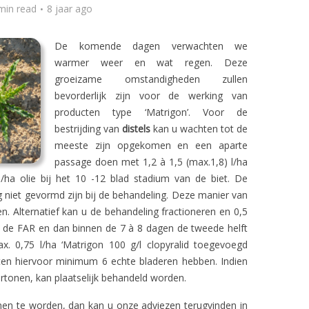
min read
8 jaar ago
De komende dagen verwachten we
warmer weer en wat regen. Deze
groeizame omstandigheden zullen
bevorderlijk zijn voor de werking van
producten type ‘Matrigon’. Voor de
bestrijding van
distels
kan u wachten tot de
meeste zijn opgekomen en een aparte
passage doen met 1,2 à 1,5 (max.1,8) l/ha
 l/ha olie bij het 10 -12 blad stadium van de biet. De
 niet gevormd zijn bij de behandeling. Deze manier van
n. Alternatief kan u de behandeling fractioneren en 0,5
n de FAR en dan binnen de 7 à 8 dagen de tweede helft
. 0,75 l/ha ‘Matrigon 100 g/l clopyralid toegevoegd
en hiervoor minimum 6 echte bladeren hebben. Indien
ertonen, kan plaatselijk behandeld worden.
en te worden, dan kan u onze adviezen terugvinden in