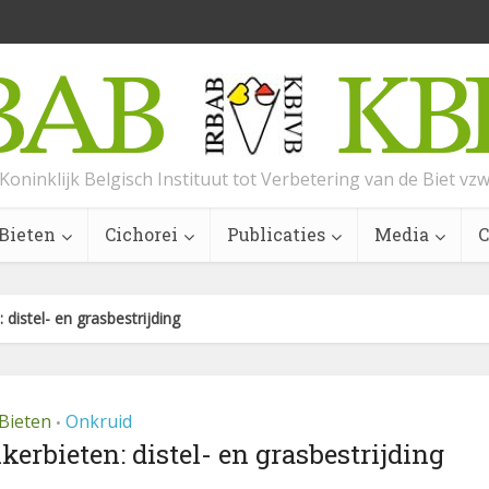
Koninklijk Belgisch Instituut tot Verbetering van de Biet vz
Bieten
Cichorei
Publicaties
Media
C
 distel- en grasbestrijding
Bieten
Onkruid
•
kerbieten: distel- en grasbestrijding