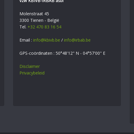
vzw KBIVB-IRBAB asbl
Molenstraat 45
3300 Tienen - België
Tel.
+32 470 83 16 54
Email :
info@kbivb.be
/
info@irbab.be
GPS-coördinaten : 50°48'12" N - 04°57'00" E
Disclaimer
Privacybeleid