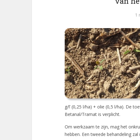
van he
1 
g/l’ (0,25 l/ha) + olie (0,5 l/ha). De
Betanal/Tramat is verplicht.
Om werkzaam te zijn, mag het onkrui
hebben. Een tweede behandeling zal