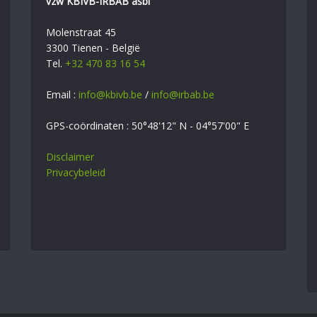
vzw KBIVB-IRBAB asbl
Molenstraat 45
3300 Tienen - België
Tel.
+32 470 83 16 54
Email :
info@kbivb.be
/
info@irbab.be
GPS-coördinaten : 50°48'12" N - 04°57'00" E
Disclaimer
Privacybeleid