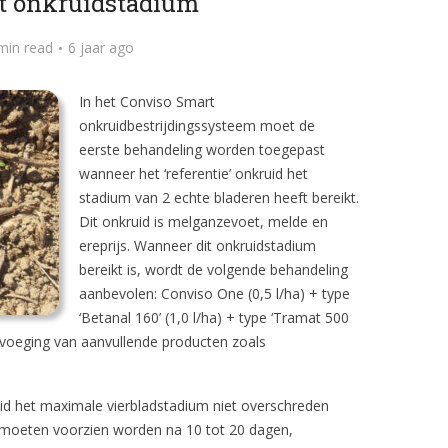
t onkruidstadium
min read
6 jaar ago
In het Conviso Smart
onkruidbestrijdingssysteem moet de
eerste behandeling worden toegepast
wanneer het ‘referentie’ onkruid het
stadium van 2 echte bladeren heeft bereikt.
Dit onkruid is melganzevoet, melde en
ereprijs. Wanneer dit onkruidstadium
bereikt is, wordt de volgende behandeling
aanbevolen: Conviso One (0,5 l/ha) + type
‘Betanal 160’ (1,0 l/ha) + type ‘Tramat 500
 toevoeging van aanvullende producten zoals
d het maximale vierbladstadium niet overschreden
 moeten voorzien worden na 10 tot 20 dagen,