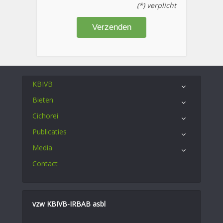
(*) verplicht
KBIVB
Bieten
Cichorei
Publicaties
Media
Contact
vzw KBIVB-IRBAB asbl