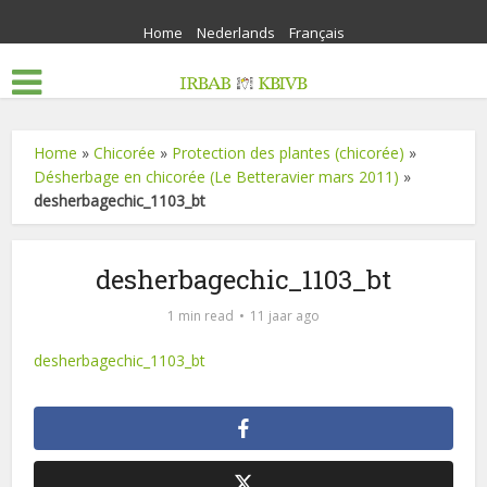
Home
Nederlands
Français
Home
»
Chicorée
»
Protection des plantes (chicorée)
»
Désherbage en chicorée (Le Betteravier mars 2011)
»
desherbagechic_1103_bt
desherbagechic_1103_bt
1 min read
11 jaar ago
desherbagechic_1103_bt