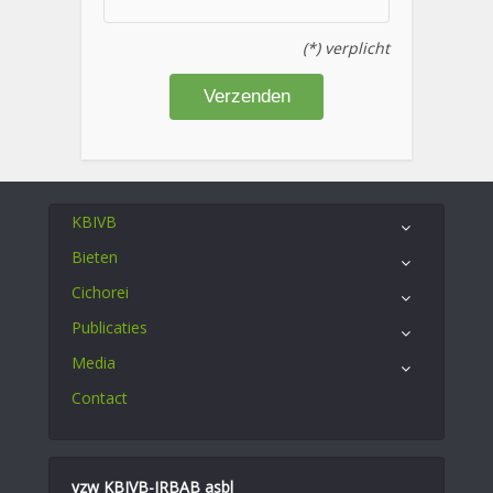
(*) verplicht
KBIVB
Bieten
Cichorei
Publicaties
Media
Contact
vzw KBIVB-IRBAB asbl