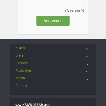
(*) verplicht
KBIVB
Bieten
Cichorei
Publicaties
Media
Contact
vzw KBIVB-IRBAB asbl